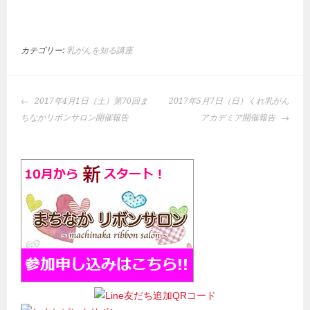
カテゴリー:
乳がんを知る講座
投
2017年4月1日（土）第70回ま
2017年5月7日（日）くれ乳がん
稿
ちなかリボンサロン開催報告
アカデミア開催報告
ナ
ビ
ゲ
ー
シ
ョ
ン