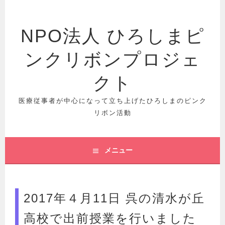
コ
ン
テ
NPO法人 ひろしまピ
ン
ツ
ンクリボンプロジェ
へ
クト
ス
キ
医療従事者が中心になって立ち上げたひろしまのピンク
ッ
リボン活動
プ
メニュー
2017年４月11日 呉の清水が丘
高校で出前授業を行いました