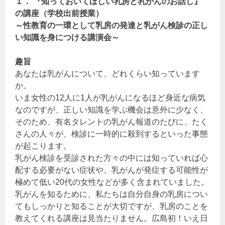
１． 『知っておいてほしい乳房と乳がんのお話し』
の講座（学校出前授業）
～性教育の一環として乳房の発達と乳がん検診の正し
い知識を身につける講演会～
趣旨
あなたは乳がんについて、どれくらい知っています
か。
いま女性の12人に1人が乳がんになるほど身近な病気
なのですが、正しい知識を学ぶ機会は意外に少なく、
そのため、有名タレントの乳がん報道のたびに、たく
さんの人々が、検診に一時的に殺到するといった事態
が起こります。
乳がん検診を受診された方々の中には知っていれば心
配する必要がない症状や、乳がんが発症する可能性が
極めて低い20代の女性などが多く含まれていました。
乳がんを知るために、私たちは自分自身の乳房につい
てもしっかりと知ることが大切ですが、乳房のことを
教えてくれる講座は見当たりません。広島初！いえ日