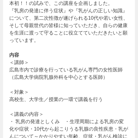
本初！！の試みで、この講座を企画しました。
『乳房の発達に伴う症状』や『乳がんの正しい知識』
について、第二次性徴が遂げられる10代や若い女性、
そして母親世代の皆様に知っていただき、自らの健康
を生涯に渡って守ることに役立てていただきたいと願
っています。
内容
＜講師＞
広島市内で診療を行っている乳がん専門の女性医師
（広島大学病院乳腺外科を中心とする医師）
＜対象＞
高校生、大学生／授業の一環で講義を行う
＜講義の内容＞
・ 乳房の発達としくみ ・生理周期による乳房の変
化や症状・10代から起こりうる乳腺の良性疾患・乳が
んについて～かかりやすい年齢、症状・乳がん検診に