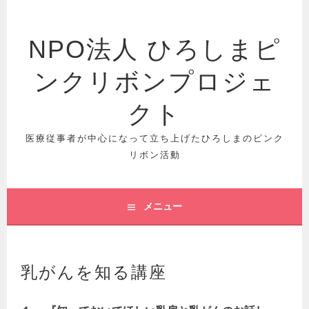
コ
ン
テ
NPO法人 ひろしまピ
ン
ツ
ンクリボンプロジェ
へ
クト
ス
キ
医療従事者が中心になって立ち上げたひろしまのピンク
ッ
リボン活動
プ
メニュー
乳がんを知る講座