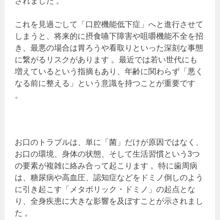
されました 。
これを見過ごして「口腔機能低下症」へと進行させて
しまうと、将来的に摂食嚥下障害や咀嚼機能不全を招
き、最悪の場合は胃ろうや看取りといった深刻な事態
に繋がるリスクがあります 。最近では若い世代にも
増えているという指摘もあり、年齢に関わらず「悪く
なる前に整える」という意識を持つことが重要です
。
お口のトラブルは、単に「菌」だけが原因ではなく、
お口の環境、身体の状態、そして生活習慣という3つ
の要素が複雑に絡み合って起こります 。特に歯周病
は、糖尿病や高血圧、認知症などをドミノ倒しのよう
に引き起こす「メタボリック・ドミノ」の起点とな
り、全身疾患に大きな影響を及ぼすことが示されまし
た 。