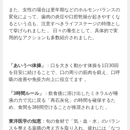
また、女性の場合は更年期などのホルモンバランスの
変化によって、歯肉の炎症や口腔乾燥が起きやすくな
るという点も、注意すべきライフステージの特徴とし
て挙げられました 。 日々の養生として、具体的で実
用的なアクションも多数紹介されました。
「あいうべ体操」
：口を大きく動かす体操を1日30回
を目安に続けることで、口の周りの筋肉を鍛え、口呼
吸の改善や免疫力向上に役立てます 。
「3時間ルール」
：飲食後に溶け出したミネラルが唾
液の力で元に戻る「再石灰化」の時間を確保するた
め、食間を3時間空けることが推奨されました 。
東洋医学の知恵
：旬の食材で「気・血・水」のバラン
スを整える薬膳の考え方を取り入れ、疲れには「なつ