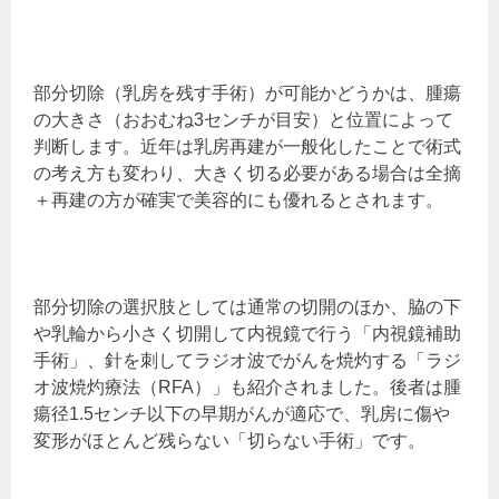
部分切除（乳房を残す手術）が可能かどうかは、腫瘍
の大きさ（おおむね3センチが目安）と位置によって
判断します。近年は乳房再建が一般化したことで術式
の考え方も変わり、大きく切る必要がある場合は全摘
＋再建の方が確実で美容的にも優れるとされます。
部分切除の選択肢としては通常の切開のほか、脇の下
や乳輪から小さく切開して内視鏡で行う「内視鏡補助
手術」、針を刺してラジオ波でがんを焼灼する「ラジ
オ波焼灼療法（RFA）」も紹介されました。後者は腫
瘍径1.5センチ以下の早期がんが適応で、乳房に傷や
変形がほとんど残らない「切らない手術」です。