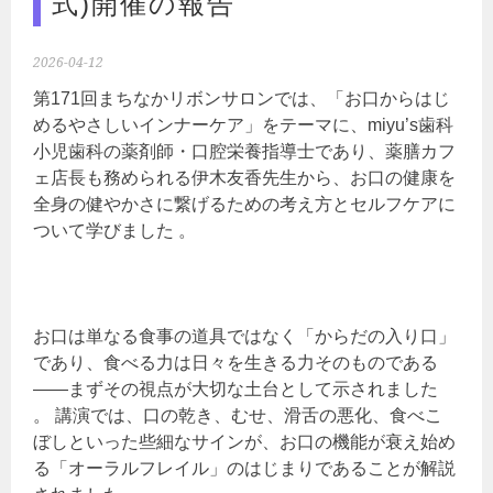
式)開催の報告
2026-04-12
第171回まちなかリボンサロンでは、「お口からはじ
めるやさしいインナーケア」をテーマに、miyu’s歯科
小児歯科の薬剤師・口腔栄養指導士であり、薬膳カフ
ェ店長も務められる伊木友香先生から、お口の健康を
全身の健やかさに繋げるための考え方とセルフケアに
ついて学びました 。
お口は単なる食事の道具ではなく「からだの入り口」
であり、食べる力は日々を生きる力そのものである
――まずその視点が大切な土台として示されました
。 講演では、口の乾き、むせ、滑舌の悪化、食べこ
ぼしといった些細なサインが、お口の機能が衰え始め
る「オーラルフレイル」のはじまりであることが解説