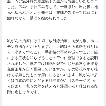
腺・内分泌外科の鷹屋桃子先生からお話しいただきま
した。広島生まれ広島育ちで、一度県外に出た後に地
元へ戻られたという先生は、趣味のスポーツ観戦にも
触れながら、講演を始められました。
乳がんの治療には手術、放射線治療、抗がん剤、ホル
モン療法などがありますが、目的は今ある癌を取り除
く・小さくすること、手術後の再発を減らすこと、癌
による症状を和らげることの三つに整理できると説明
されました。体内では細胞分裂で生じた異常な細胞を
免疫細胞が日々排除していますが、その監視をすり抜
けて増殖したものが癌になるといいます。乳がんの多
くは乳管の中にとどまる非浸潤がん（ステージ0）か
ら始まり、乳管の壁を越えると浸潤がんと呼ばれる段
階に進むそうです。