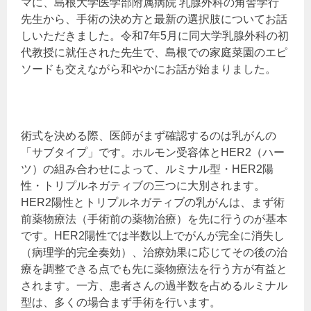
マに、島根大学医学部附属病院 乳腺外科の角舎学行
先生から、手術の決め方と最新の選択肢についてお話
しいただきました。令和7年5月に同大学乳腺外科の初
代教授に就任された先生で、島根での家庭菜園のエピ
ソードも交えながら和やかにお話が始まりました。
術式を決める際、医師がまず確認するのは乳がんの
「サブタイプ」です。ホルモン受容体とHER2（ハー
ツ）の組み合わせによって、ルミナル型・HER2陽
性・トリプルネガティブの三つに大別されます。
HER2陽性とトリプルネガティブの乳がんは、まず術
前薬物療法（手術前の薬物治療）を先に行うのが基本
です。HER2陽性では半数以上でがんが完全に消失し
（病理学的完全奏効）、治療効果に応じてその後の治
療を調整できる点でも先に薬物療法を行う方が有益と
されます。一方、患者さんの過半数を占めるルミナル
型は、多くの場合まず手術を行います。