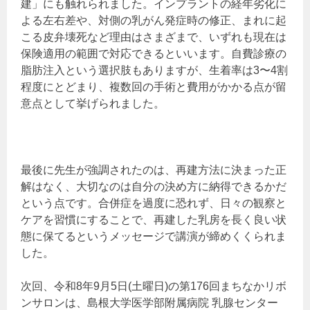
建」にも触れられました。インプラントの経年劣化に
よる左右差や、対側の乳がん発症時の修正、まれに起
こる皮弁壊死など理由はさまざまで、いずれも現在は
保険適用の範囲で対応できるといいます。自費診療の
脂肪注入という選択肢もありますが、生着率は3〜4割
程度にとどまり、複数回の手術と費用がかかる点が留
意点として挙げられました。
最後に先生が強調されたのは、再建方法に決まった正
解はなく、大切なのは自分の決め方に納得できるかだ
という点です。合併症を過度に恐れず、日々の観察と
ケアを習慣にすることで、再建した乳房を長く良い状
態に保てるというメッセージで講演が締めくくられま
した。
次回、令和8年9月5日(土曜日)の第176回まちなかリボ
ンサロンは、島根大学医学部附属病院 乳腺センター