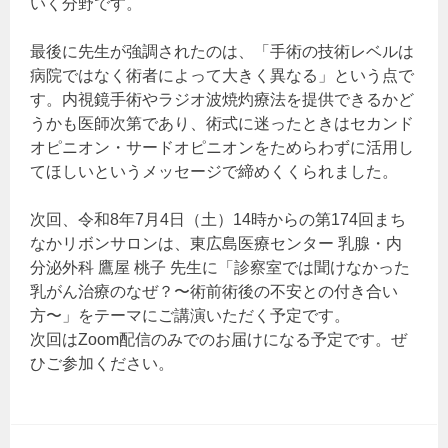
いく分野です。
最後に先生が強調されたのは、「手術の技術レベルは
病院ではなく術者によって大きく異なる」という点で
す。内視鏡手術やラジオ波焼灼療法を提供できるかど
うかも医師次第であり、術式に迷ったときはセカンド
オピニオン・サードオピニオンをためらわずに活用し
てほしいというメッセージで締めくくられました。
次回、令和8年7月4日（土）14時からの第174回まち
なかリボンサロンは、東広島医療センター 乳腺・内
分泌外科 鷹屋 桃子 先生に「診察室では聞けなかった
乳がん治療のなぜ？〜術前術後の不安との付き合い
方〜」をテーマにご講演いただく予定です。
次回はZoom配信のみでのお届けになる予定です。ぜ
ひご参加ください。