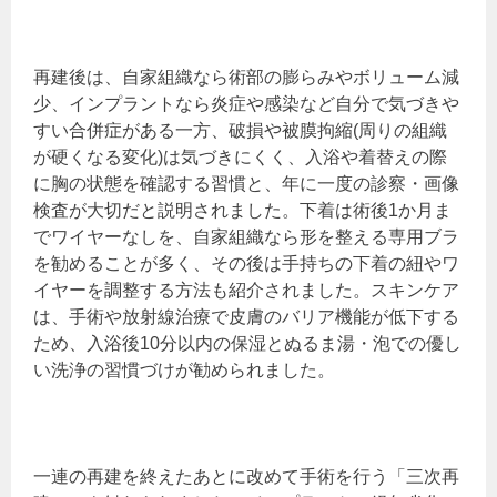
再建後は、自家組織なら術部の膨らみやボリューム減
少、インプラントなら炎症や感染など自分で気づきや
すい合併症がある一方、破損や被膜拘縮(周りの組織
が硬くなる変化)は気づきにくく、入浴や着替えの際
に胸の状態を確認する習慣と、年に一度の診察・画像
検査が大切だと説明されました。下着は術後1か月ま
でワイヤーなしを、自家組織なら形を整える専用ブラ
を勧めることが多く、その後は手持ちの下着の紐やワ
イヤーを調整する方法も紹介されました。スキンケア
は、手術や放射線治療で皮膚のバリア機能が低下する
ため、入浴後10分以内の保湿とぬるま湯・泡での優し
い洗浄の習慣づけが勧められました。
一連の再建を終えたあとに改めて手術を行う「三次再