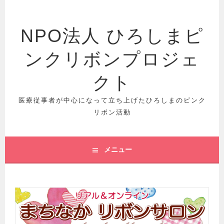
コ
ン
テ
NPO法人 ひろしまピ
ン
ツ
ンクリボンプロジェ
へ
クト
ス
キ
医療従事者が中心になって立ち上げたひろしまのピンク
ッ
リボン活動
プ
メニュー