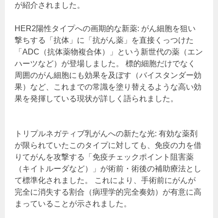
が紹介されました。
HER2陽性タイプへの画期的な新薬: がん細胞を狙い
撃ちする「抗体」に「抗がん薬」を直接くっつけた
「ADC（抗体薬物複合体）」という新世代の薬（エン
ハーツなど）が登場しました。 標的細胞だけでなく
周囲のがん細胞にも効果を及ぼす（バイスタンダー効
果）など、これまでの常識を塗り替えるような高い効
果を発揮している現状が詳しく語られました。
トリプルネガティブ乳がんへの新たな光: 有効な薬剤
が限られていたこのタイプに対しても、免疫の力を借
りてがんを攻撃する「免疫チェックポイント阻害薬
（キイトルーダなど）」が術前・術後の補助療法とし
て標準化されました。 これにより、手術前にがんが
完全に消失する割合（病理学的完全奏効）が有意に高
まっていることが示されました。