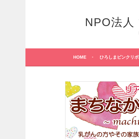
コ
ン
テ
NPO法
ン
ツ
へ
ス
キ
HOME
ひろしまピンクリボ
ッ
プ