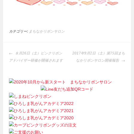
カテゴリー:
まちなかリボンサロン
投
８月26日（土）ピンクリボン
2017年9月2日（土）第75回まち
稿
アドバイザー研修が開催されます
なかリボンサロン開催報告
ナ
ビ
ゲ
ー
シ
ョ
ン