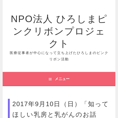
コ
ン
テ
NPO法人 ひろしまピ
ン
ツ
ンクリボンプロジェ
へ
クト
ス
キ
医療従事者が中心になって立ち上げたひろしまのピンク
ッ
リボン活動
プ
メニュー
2017年9月10日（日）「知って
ほしい乳房と乳がんのお話