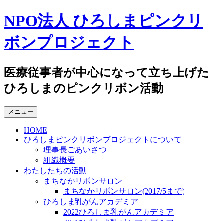
コ
NPO法人 ひろしまピンクリ
ン
テ
ボンプロジェクト
ン
ツ
へ
医療従事者が中心になって立ち上げた
ス
ひろしまのピンクリボン活動
キ
ッ
プ
メニュー
HOME
ひろしまピンクリボンプロジェクトについて
理事長ごあいさつ
組織概要
わたしたちの活動
まちなかリボンサロン
まちなかリボンサロン(2017/5まで)
ひろしま乳がんアカデミア
2022ひろしま乳がんアカデミア