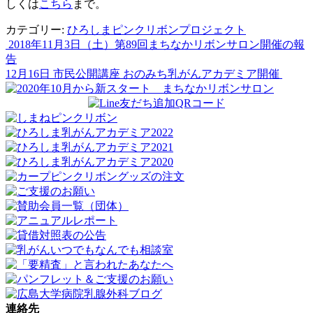
しくは
こちら
まで。
カテゴリー:
ひろしまピンクリボンプロジェクト
2018年11月3日（土）第89回まちなかリボンサロン開催の報
投
告
稿
12月16日 市民公開講座 おのみち乳がんアカデミア開催
ナ
ビ
ゲ
ー
シ
ョ
ン
連絡先