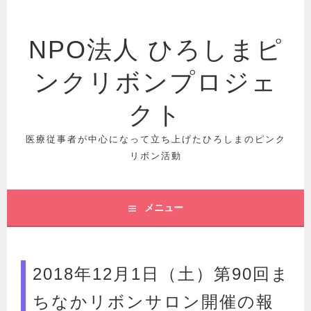
コ
ン
テ
NPO法人 ひろしまピ
ン
ツ
ンクリボンプロジェ
へ
クト
ス
キ
医療従事者が中心になって立ち上げたひろしまのピンク
ッ
リボン活動
プ
メニュー
2018年12月1日（土）第90回ま
ちなかリボンサロン開催の報