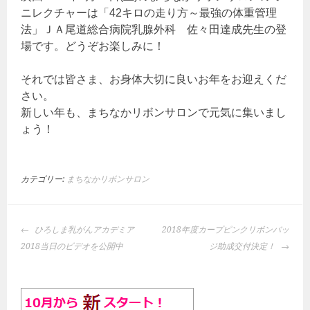
ニレクチャーは「42キロの走り方～最強の体重管理
法」ＪＡ尾道総合病院乳腺外科 佐々田達成先生の登
場です。どうぞお楽しみに！
それでは皆さま、お身体大切に良いお年をお迎えくだ
さい。
新しい年も、まちなかリボンサロンで元気に集いまし
ょう！
カテゴリー:
まちなかリボンサロン
投
ひろしま乳がんアカデミア
2018年度カープピンクリボンバッ
稿
2018当日のビデオを公開中
ジ助成交付決定！
ナ
ビ
ゲ