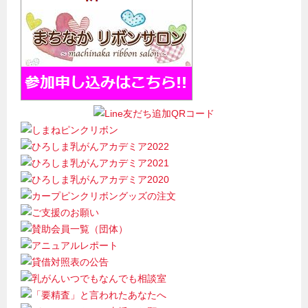
ー
シ
ョ
ン