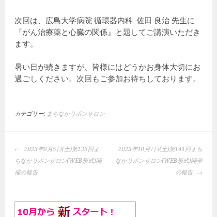
次回は、広島大学病院 循環器内科 佐田 良治 先生に
『がん治療薬と心臓の関係』と題してご講演いただき
ます。
暑い日が続きますが、皆様にはどうかお身体大切にお
過ごしください。次回もご参加お待ちしております。
カテゴリー:
まちなかリボンサロン
投
2023年8月5日(土)第139回ま
2023年10月7日(土)第141回まち
稿
ちなかリボンサロン(WEB形式)開
なかリボンサロン(WEB形式)開催
ナ
催の報告
の報告
ビ
ゲ
ー