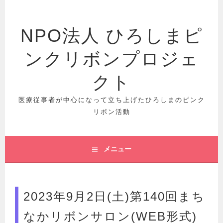
コ
ン
テ
NPO法人 ひろしまピ
ン
ツ
ンクリボンプロジェ
へ
クト
ス
キ
医療従事者が中心になって立ち上げたひろしまのピンク
ッ
リボン活動
プ
メニュー
2023年9月2日(土)第140回まち
なかリボンサロン(WEB形式)