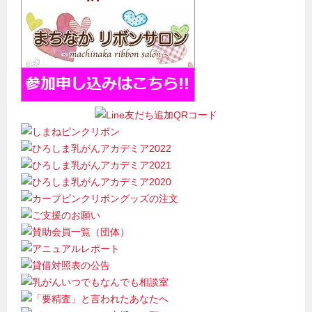
シ
ョ
ン