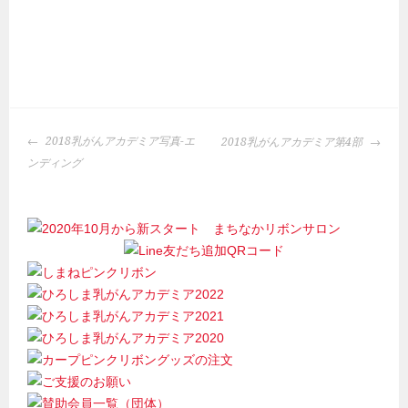
投
2018乳がんアカデミア写真-エ
2018乳がんアカデミア第4部
稿
ンディング
ナ
ビ
ゲ
ー
シ
ョ
ン