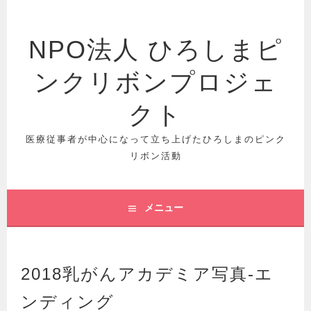
コ
ン
テ
NPO法人 ひろしまピ
ン
ツ
ンクリボンプロジェ
へ
クト
ス
キ
医療従事者が中心になって立ち上げたひろしまのピンク
ッ
リボン活動
プ
メニュー
2018乳がんアカデミア写真-エ
ンディング