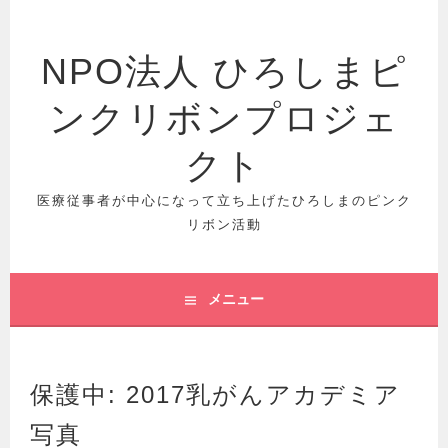
コ
ン
テ
NPO法人 ひろしまピ
ン
ツ
ンクリボンプロジェ
へ
クト
ス
キ
医療従事者が中心になって立ち上げたひろしまのピンク
ッ
リボン活動
プ
メニュー
保護中: 2017乳がんアカデミア
写真