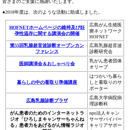
皆さまのご支援に感謝いたします。
●2018年度は、次のような活動に助成しました。
広島がん生殖医
HOFNETホームページの維持及び妊
療ネットワーク
孕性温存に関する講演会の開催
HOFNET
第55回乳腺超音波診断オープンカン
広島乳腺超音波
ファレンス
診断研究会
乳がん患者団体
医師講演会＆おしゃべり会
オリーブ
はつかいち暮ら
暮らしの中の看取り準備講座
しと看取りのサ
ポーター
広島大学病院病
広島乳腺診断プラザ
理診断科
がん患者のためのインターネットラ
npo法人キャン
ジオ「ひろしまキャンサーちゃんね
サーサバイバー
る」患者力をあげるがん情報ラジオ
キャリアサポー