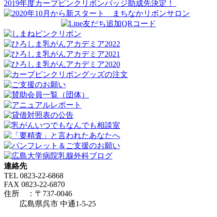
稿
2019年度カープピンクリボンバッジ助成先決定！
ナ
ビ
ゲ
ー
シ
ョ
ン
連絡先
TEL 0823-22-6868
FAX 0823-22-6870
住所 ：〒737-0046
広島県呉市 中通1-5-25