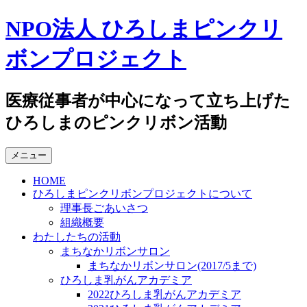
コ
NPO法人 ひろしまピンクリ
ン
テ
ボンプロジェクト
ン
ツ
へ
医療従事者が中心になって立ち上げた
ス
ひろしまのピンクリボン活動
キ
ッ
プ
メニュー
HOME
ひろしまピンクリボンプロジェクトについて
理事長ごあいさつ
組織概要
わたしたちの活動
まちなかリボンサロン
まちなかリボンサロン(2017/5まで)
ひろしま乳がんアカデミア
2022ひろしま乳がんアカデミア