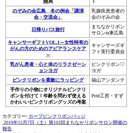
開局
ト
のぞみの会広島 冬の例会「講演
乳腺疾患患者の
会・交流会」
会のぞみの会
まちなかリボン
日帰りバス旅行
サロンin東広島
キャンサーギフトVOL.1～女性特有の
キャンサーズギ
がんの方のためのアピアランスケア
フト実行委員会
～
乳がん患者・心と体のリラクゼーシ
ピンクリボン♡
ョンヨガ
ヨガ
ピンクリボンを素敵にラッピング
福山アンダンテ
手作りの小物にオリジナルピンクリ
ボンを付けて！年齢を問わず使える
Petit工房・すず
かわいいピンクリボングッズの考案
カテゴリー:
カープピンクリボンバッジ
2019年12月7日（土）第102回まちなかリボンサロン開催の
投
報告