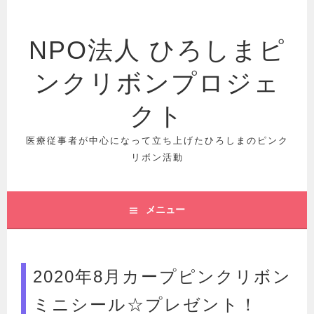
コ
ン
テ
NPO法人 ひろしまピ
ン
ツ
ンクリボンプロジェ
へ
クト
ス
キ
医療従事者が中心になって立ち上げたひろしまのピンク
ッ
リボン活動
プ
メニュー
2020年8月カープピンクリボン
ミニシール☆プレゼント！