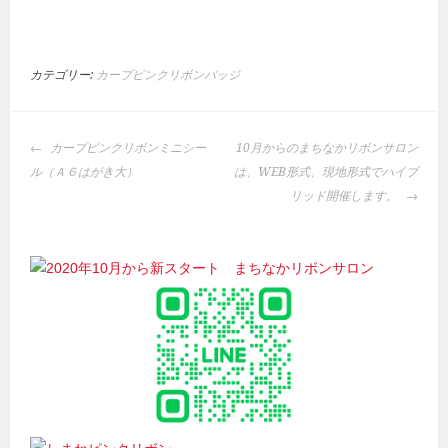
カテゴリー:
カープピンクリボンバッジ
投
カープピンクリボンミニシー
10月からのまちなかリボンサロン
稿
ル（Ａ６はがき大）
は、WEB形式、現地形式でハイブ
ナ
リッド開催します。
ビ
ゲ
ー
シ
ョ
ン