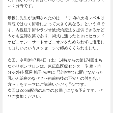
いく分野です。
最後に先生が強調されたのは、「手術の技術レベルは
病院ではなく術者によって大きく異なる」という点で
す。内視鏡手術やラジオ波焼灼療法を提供できるかど
うかも医師次第であり、術式に迷ったときはセカンド
オピニオン・サードオピニオンをためらわずに活用し
てほしいというメッセージで締めくくられました。
次回、令和8年7月4日（土）14時からの第174回まち
なかリボンサロンは、東広島医療センター 乳腺・内
分泌外科 鷹屋 桃子 先生に「診察室では聞けなかった
乳がん治療のなぜ？〜術前術後の不安との付き合い
方〜」をテーマにご講演いただく予定です。
次回はZoom配信のみでのお届けになる予定です。ぜ
ひご参加ください。