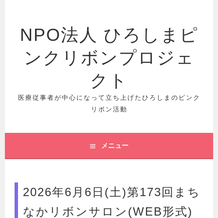
コ
ン
テ
NPO法人 ひろしまピ
ン
ツ
ンクリボンプロジェ
へ
クト
ス
キ
医療従事者が中心になって立ち上げたひろしまのピンク
ッ
リボン活動
プ
メニュー
2026年6月6日(土)第173回まち
なかリボンサロン(WEB形式)