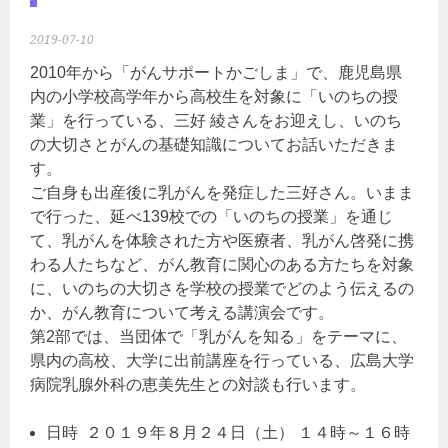
2019-07-10
2010年から「がんサポートかごしま」で、鹿児島県
内の小学校高学年から高校生を対象に「いのちの授
業」を行っている、三好 綾さんをお迎えし、いのち
の大切さとがんの基礎知識についてお話いただきま
す。
ご自身も出産後に乳がんを発症した三好さん。いまま
で行った、延べ139校での「いのちの授業」を通じ
て、乳がんを体験された方や医療者、乳がん啓発に携
わる人たちなど、がん教育に関心のある方たちを対象
に、いのちの大切さを学校の授業でどのよう伝えるの
か、がん教育について考える講演会です。
第2部では、当団体で「乳がんを知る」をテーマに、
県内の高校、大学に出前講座を行っている、広島大学
病院乳腺外科の恵美先生との対談も行います。
日時 ２０１９年８月２４日（土） １４時～１６時