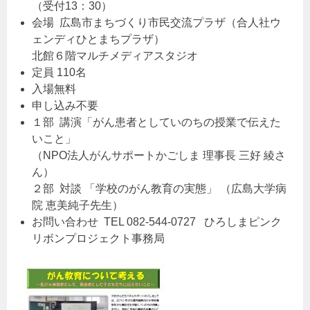
（受付13：30）
会場 広島市まちづくり市民交流プラザ（合人社ウ
ェンディひとまちプラザ）
北館６階マルチメディアスタジオ
定員 110名
入場無料
申し込み不要
１部 講演「がん患者としていのちの授業で伝えた
いこと」
（NPO法人がんサポートかごしま 理事長 三好 綾さ
ん）
２部 対談 「学校のがん教育の実態」 （広島大学病
院 恵美純子先生）
お問い合わせ TEL 082-544-0727 ひろしまピンク
リボンプロジェクト事務局