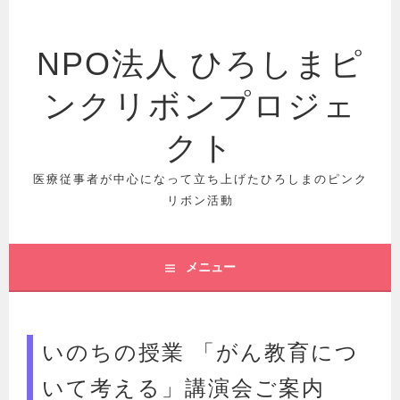
コ
ン
テ
NPO法人 ひろしまピ
ン
ツ
ンクリボンプロジェ
へ
クト
ス
キ
医療従事者が中心になって立ち上げたひろしまのピンク
ッ
リボン活動
プ
メニュー
いのちの授業 「がん教育につ
いて考える」講演会ご案内