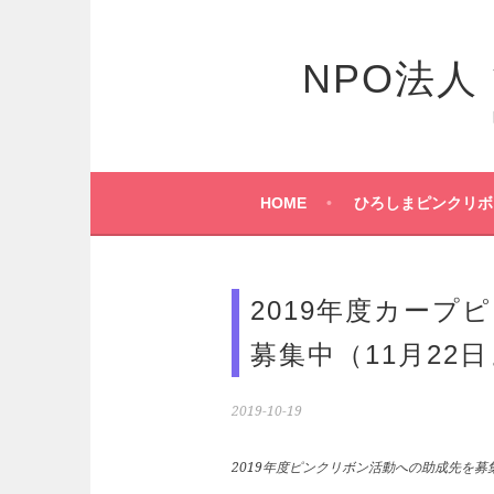
コ
ン
テ
NPO法
ン
ツ
へ
ス
キ
HOME
ひろしまピンクリボ
ッ
プ
2019年度カープ
募集中（11月22
2019-10-19
2019年度ピンクリボン活動への助成先を募