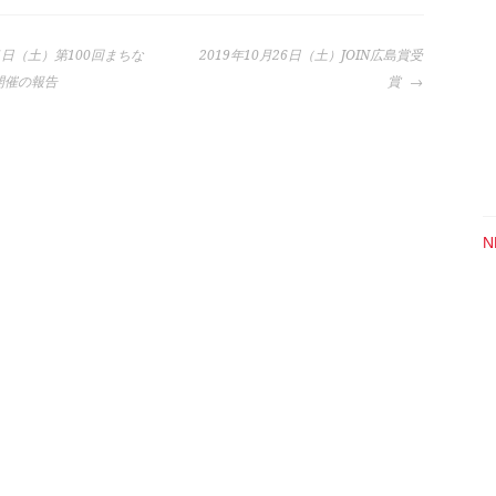
月5日（土）第100回まちな
2019年10月26日（土）JOIN広島賞受
開催の報告
賞
N