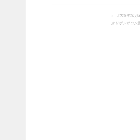
投
2019年10
稿
かリボンサロン
ナ
ビ
ゲ
ー
シ
ョ
ン